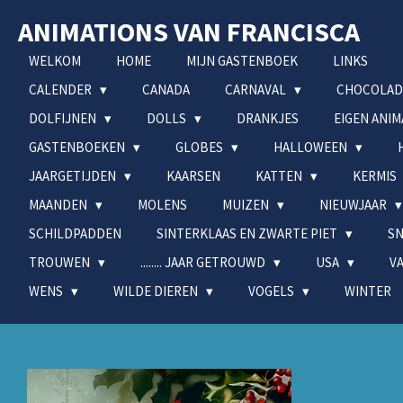
Ga
ANIMATIONS VAN FRANCISCA
direct
naar
WELKOM
HOME
MIJN GASTENBOEK
LINKS
de
CALENDER
CANADA
CARNAVAL
CHOCOLA
hoofdinhoud
DOLFIJNEN
DOLLS
DRANKJES
EIGEN ANI
GASTENBOEKEN
GLOBES
HALLOWEEN
JAARGETIJDEN
KAARSEN
KATTEN
KERMIS
MAANDEN
MOLENS
MUIZEN
NIEUWJAAR
SCHILDPADDEN
SINTERKLAAS EN ZWARTE PIET
S
TROUWEN
........ JAAR GETROUWD
USA
V
WENS
WILDE DIEREN
VOGELS
WINTER