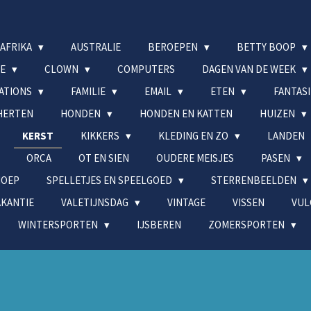
AFRIKA
AUSTRALIE
BEROEPEN
BETTY BOOP
DE
CLOWN
COMPUTERS
DAGEN VAN DE WEEK
MATIONS
FAMILIE
EMAIL
ETEN
FANTAS
HERTEN
HONDEN
HONDEN EN KATTEN
HUIZEN
KERST
KIKKERS
KLEDING EN ZO
LANDEN
ORCA
OT EN SIEN
OUDERE MEISJES
PASEN
NOEP
SPELLETJES EN SPEELGOED
STERRENBEELDEN
AKANTIE
VALETIJNSDAG
VINTAGE
VISSEN
VUL
WINTERSPORTEN
IJSBEREN
ZOMERSPORTEN