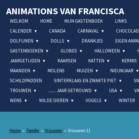
Ga
ANIMATIONS VAN FRANCISCA
direct
naar
WELKOM
HOME
MIJN GASTENBOEK
LINKS
de
CALENDER
CANADA
CARNAVAL
CHOCOLA
hoofdinhoud
DOLFIJNEN
DOLLS
DRANKJES
EIGEN ANI
GASTENBOEKEN
GLOBES
HALLOWEEN
JAARGETIJDEN
KAARSEN
KATTEN
KERMIS
MAANDEN
MOLENS
MUIZEN
NIEUWJAAR
SCHILDPADDEN
SINTERKLAAS EN ZWARTE PIET
S
TROUWEN
........ JAAR GETROUWD
USA
V
WENS
WILDE DIEREN
VOGELS
WINTER
Home
»
Familie
»
Vrouwen
»
Vrouwen 11