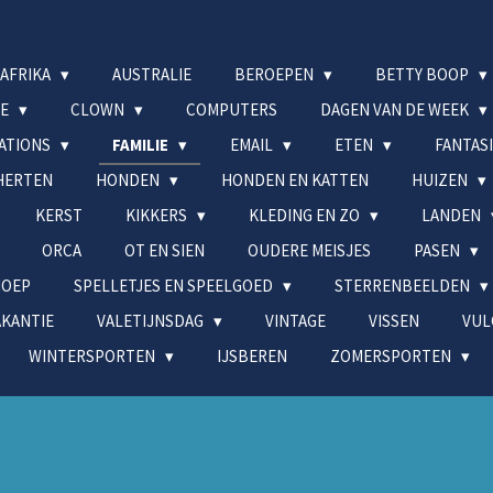
AFRIKA
AUSTRALIE
BEROEPEN
BETTY BOOP
DE
CLOWN
COMPUTERS
DAGEN VAN DE WEEK
MATIONS
FAMILIE
EMAIL
ETEN
FANTAS
HERTEN
HONDEN
HONDEN EN KATTEN
HUIZEN
KERST
KIKKERS
KLEDING EN ZO
LANDEN
ORCA
OT EN SIEN
OUDERE MEISJES
PASEN
NOEP
SPELLETJES EN SPEELGOED
STERRENBEELDEN
AKANTIE
VALETIJNSDAG
VINTAGE
VISSEN
VUL
WINTERSPORTEN
IJSBEREN
ZOMERSPORTEN