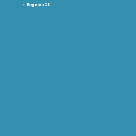
Engelen 18