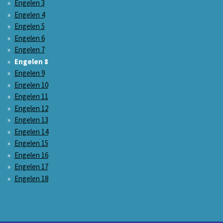
Engelen 3
Engelen 4
Engelen 5
Engelen 6
Engelen 7
Engelen 8
Engelen 9
Engelen 10
Engelen 11
Engelen 12
Engelen 13
Engelen 14
Engelen 15
Engelen 16
Engelen 17
Engelen 18