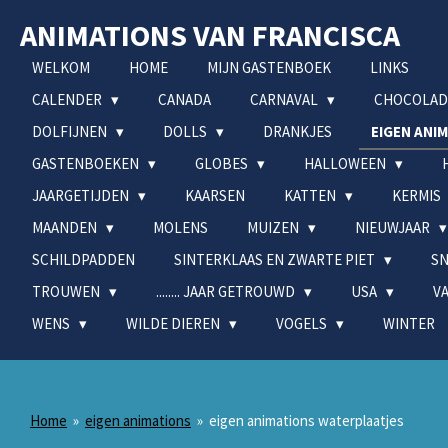
Ga
ANIMATIONS VAN FRANCISCA
direct
naar
WELKOM
HOME
MIJN GASTENBOEK
LINKS
de
CALENDER
CANADA
CARNAVAL
CHOCOLA
hoofdinhoud
DOLFIJNEN
DOLLS
DRANKJES
EIGEN ANI
GASTENBOEKEN
GLOBES
HALLOWEEN
JAARGETIJDEN
KAARSEN
KATTEN
KERMIS
MAANDEN
MOLENS
MUIZEN
NIEUWJAAR
SCHILDPADDEN
SINTERKLAAS EN ZWARTE PIET
S
TROUWEN
........ JAAR GETROUWD
USA
V
WENS
WILDE DIEREN
VOGELS
WINTER
Home
»
eigen animations
»
eigen animations waterplaatjes