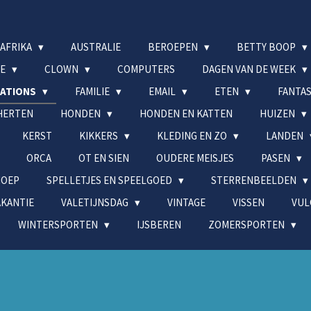
AFRIKA
AUSTRALIE
BEROEPEN
BETTY BOOP
DE
CLOWN
COMPUTERS
DAGEN VAN DE WEEK
MATIONS
FAMILIE
EMAIL
ETEN
FANTAS
HERTEN
HONDEN
HONDEN EN KATTEN
HUIZEN
KERST
KIKKERS
KLEDING EN ZO
LANDEN
ORCA
OT EN SIEN
OUDERE MEISJES
PASEN
NOEP
SPELLETJES EN SPEELGOED
STERRENBEELDEN
AKANTIE
VALETIJNSDAG
VINTAGE
VISSEN
VUL
WINTERSPORTEN
IJSBEREN
ZOMERSPORTEN